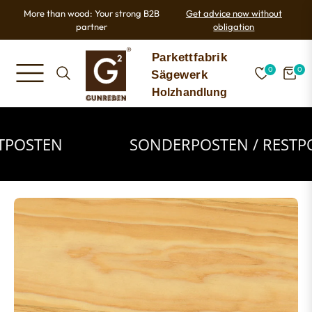
More than wood: Your strong B2B
Get advice now without
partner
obligation
0
0
NAVIGATION
CART
OSTEN
SONDERPOSTEN / RESTPOST
Sonderposten
/
Restposten