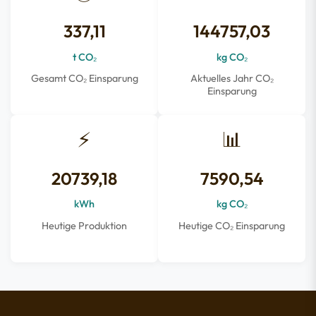
337,11
144757,03
t CO₂
kg CO₂
Gesamt CO₂ Einsparung
Aktuelles Jahr CO₂
Einsparung
⚡
📊
20739,18
7590,54
kWh
kg CO₂
Heutige Produktion
Heutige CO₂ Einsparung