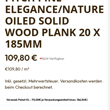
ELEGANCE/NATURE
OILED SOLID
WOOD PLANK 20 X
185MM
109,80 €
Nicht Verfügbar
Regular
price
€109,80 / m²
Inkl. gesetzl. Mehrwertsteuer. Versandkosten werden
beim Checkout berechnet.
Versand: Paket XL - 70,00€ je Verpackungseinheit (max. 166,54€)