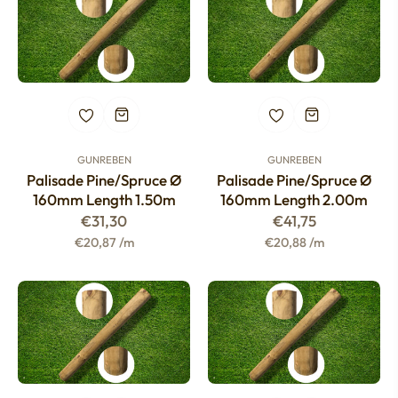
GUNREBEN
GUNREBEN
Palisade Pine/spruce Ø
Palisade Pine/spruce Ø
160mm Length 1.50m
160mm Length 2.00m
Regular
Regular
€31,30
€41,75
price
price
€20,87 /m
€20,88 /m