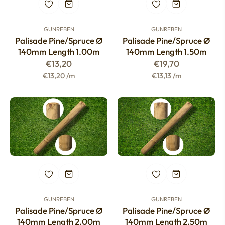
GUNREBEN
GUNREBEN
Palisade Pine/spruce Ø
Palisade Pine/spruce Ø
140mm Length 1.00m
140mm Length 1.50m
Regular
Regular
€13,20
€19,70
price
price
€13,20 /m
€13,13 /m
GUNREBEN
GUNREBEN
Palisade Pine/spruce Ø
Palisade Pine/spruce Ø
140mm Length 2.00m
140mm Length 2.50m