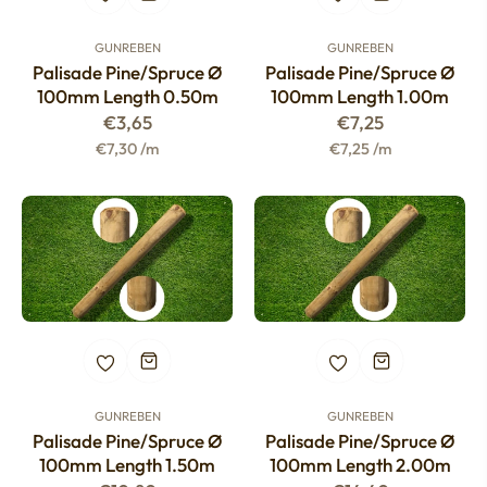
GUNREBEN
GUNREBEN
Palisade Pine/spruce Ø
Palisade Pine/spruce Ø
100mm Length 0.50m
100mm Length 1.00m
Regular
Regular
€3,65
€7,25
price
price
€7,30 /m
€7,25 /m
GUNREBEN
GUNREBEN
Palisade Pine/spruce Ø
Palisade Pine/spruce Ø
100mm Length 1.50m
100mm Length 2.00m