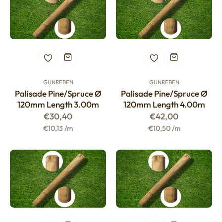
GUNREBEN
GUNREBEN
Palisade Pine/spruce Ø
Palisade Pine/spruce Ø
120mm Length 3.00m
120mm Length 4.00m
Regular
Regular
€30,40
€42,00
price
price
€10,13 /m
€10,50 /m