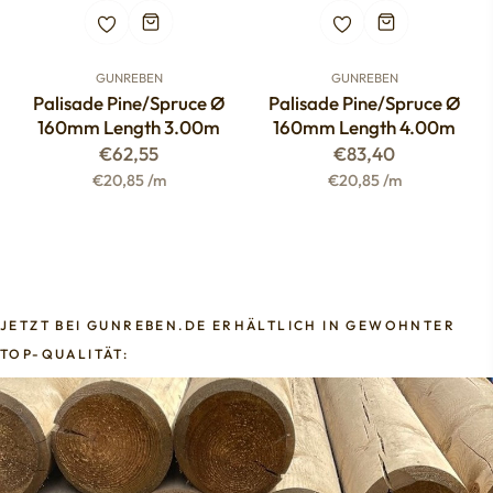
GUNREBEN
GUNREBEN
Palisade Pine/spruce Ø
Palisade Pine/spruce Ø
160mm Length 3.00m
160mm Length 4.00m
Regular
Regular
€62,55
€83,40
price
price
€20,85 /m
€20,85 /m
JETZT BEI GUNREBEN.DE ERHÄLTLICH IN GEWOHNTER
TOP-QUALITÄT: