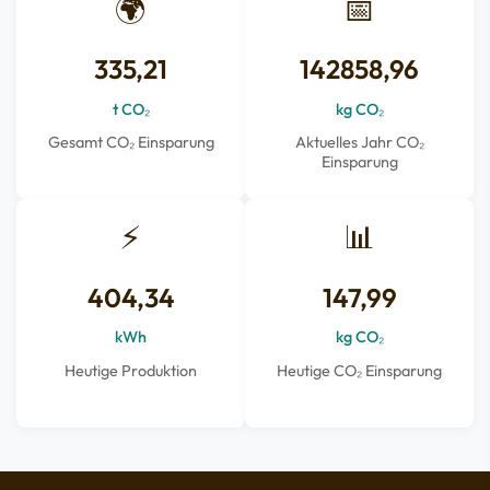
🌍
📅
335,21
142858,96
t CO₂
kg CO₂
Gesamt CO₂ Einsparung
Aktuelles Jahr CO₂
Einsparung
⚡
📊
404,34
147,99
kWh
kg CO₂
Heutige Produktion
Heutige CO₂ Einsparung