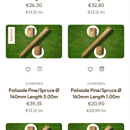
Regular
Regular
€26,30
€32,80
price
price
€13,15 /m
€13,12 /m
Sold Out
GUNREBEN
GUNREBEN
Palisade Pine/spruce Ø
Palisade Pine/spruce Ø
140mm Length 3.00m
160mm Length 1.00m
Regular
Regular
€39,35
€20,90
price
price
€13,12 /m
€20,90 /m