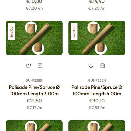
Regular
Regular
€10,80
€14,40
price
price
€7,20 /m
€7,20 /m
Sold Out
Sold Out
GUNREBEN
GUNREBEN
Palisade Pine/spruce Ø
Palisade Pine/spruce Ø
100mm Length 3.00m
100mm Length 4.00m
Regular
Regular
€21,50
€30,10
price
price
€7,17 /m
€7,53 /m