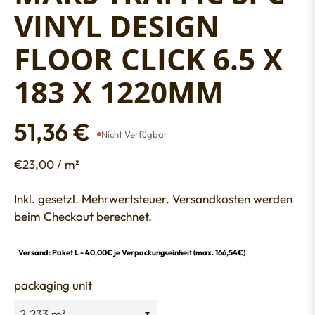
VINYL DESIGN
FLOOR CLICK 6.5 X
183 X 1220MM
51,36 €
Nicht Verfügbar
Regular
price
€23,00 / m²
Inkl. gesetzl. Mehrwertsteuer. Versandkosten werden
beim Checkout berechnet.
Versand: Paket L - 40,00€ je Verpackungseinheit (max. 166,54€)
packaging unit