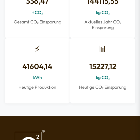
336,47
144115,55
t CO₂
kg CO₂
Gesamt CO₂ Einsparung
Aktuelles Jahr CO₂
Einsparung
⚡
📊
41604,14
15227,12
kWh
kg CO₂
Heutige Produktion
Heutige CO₂ Einsparung