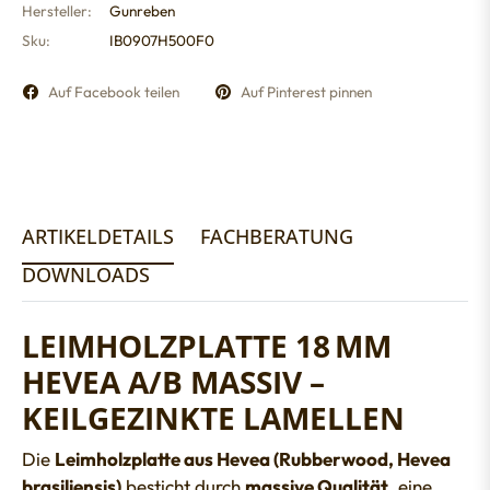
Hersteller:
Gunreben
Sku:
IB0907H500F0
Auf Facebook teilen
Auf Pinterest pinnen
ARTIKELDETAILS
FACHBERATUNG
DOWNLOADS
LEIMHOLZPLATTE 18 MM
HEVEA A/B MASSIV –
KEILGEZINKTE LAMELLEN
Die
Leimholzplatte aus Hevea (Rubberwood, Hevea
brasiliensis)
besticht durch
massive Qualität
, eine