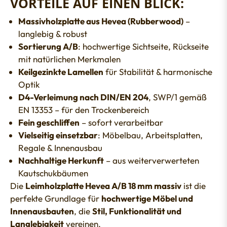
VORTEILE AUF EINEN BLICK:
Massivholzplatte aus Hevea (Rubberwood)
–
langlebig & robust
Sortierung A/B
: hochwertige Sichtseite, Rückseite
mit natürlichen Merkmalen
Keilgezinkte Lamellen
für Stabilität & harmonische
Optik
D4-Verleimung nach DIN/EN 204
, SWP/1 gemäß
EN 13353 – für den Trockenbereich
Fein geschliffen
– sofort verarbeitbar
Vielseitig einsetzbar
: Möbelbau, Arbeitsplatten,
Regale & Innenausbau
Nachhaltige Herkunft
– aus weiterverwerteten
Kautschukbäumen
Die
Leimholzplatte Hevea A/B 18 mm massiv
ist die
perfekte Grundlage für
hochwertige Möbel und
Innenausbauten
, die
Stil, Funktionalität und
Langlebigkeit
vereinen.