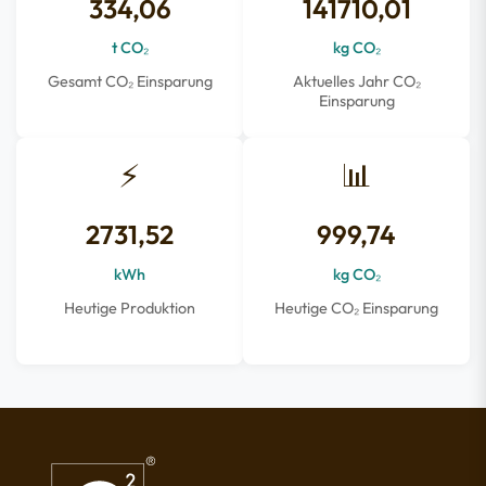
334,06
141710,01
t CO₂
kg CO₂
Gesamt CO₂ Einsparung
Aktuelles Jahr CO₂
Einsparung
⚡
📊
2731,52
999,74
kWh
kg CO₂
Heutige Produktion
Heutige CO₂ Einsparung