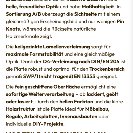
helle, freundliche Optik
und hohe
Maßhaltigkeit
. In
Sortierung A/B
überzeugt die
Sichtseite
mit einem
gleichmäßigen Erscheinungsbild und nur wenigen
Pin
Knots
, während die Rückseite natürliche
Holzmerkmale zeigt.
Die
keilgezinkte Lamellenverleimung
sorgt für
maximale Formstabilität
und eine gleichmäßige
Optik. Dank der
D4-Verleimung nach DIN/EN 204
ist
die Platte robust und optimal für den
Trockenbereich
gemäß
SWP/1
(nicht tragend)
EN 13353
geeignet.
Die
fein geschliffene Oberfläche
ermöglicht eine
sofortige Weiterverarbeitung
– ob
lackiert, geölt
oder lasiert
. Durch den
hellen Farbton
und die klare
Holzstruktur
ist die Platte ideal für
Möbelbau,
Regale, Arbeitsplatten, Innenausbauten
oder
individuelle
DIY-Projekte
.