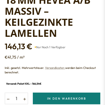
MASSIV –
KEILGEZINKTE
LAMELLEN
146,13 €
Nur Noch 1 Verfügbar
Normaler
Preis
€41,75 / m²
Inkl. gesetzl. Mehrwertsteuer.
Versandkosten
werden beim Checkout
berechnet.
Versand: Paket XXL – 166,54€
−
+
IN DEN WARENKORB