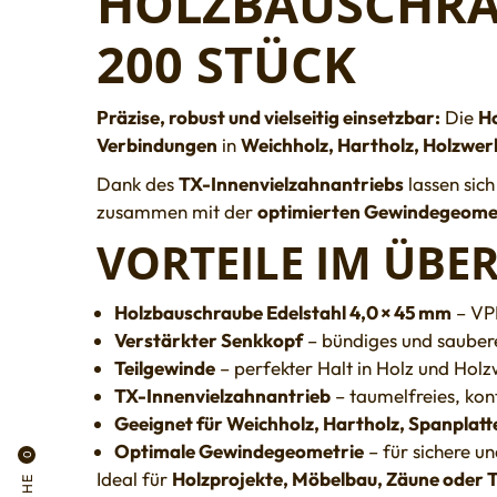
HOLZBAUSCHRAU
200 STÜCK
Präzise, robust und vielseitig einsetzbar:
Die
Ho
Verbindungen
in
Weichholz, Hartholz, Holzwer
Dank des
TX-Innenvielzahnantriebs
lassen sic
zusammen mit der
optimierten Gewindegeome
VORTEILE IM ÜBER
Holzbauschraube Edelstahl 4,0 × 45 mm
– VP
Verstärkter Senkkopf
– bündiges und sauber
Teilgewinde
– perfekter Halt in Holz und Hol
TX-Innenvielzahnantrieb
– taumelfreies, kont
Geeignet für Weichholz, Hartholz, Spanplat
Optimale Gewindegeometrie
– für sichere u
0
Ideal für
Holzprojekte, Möbelbau, Zäune oder 