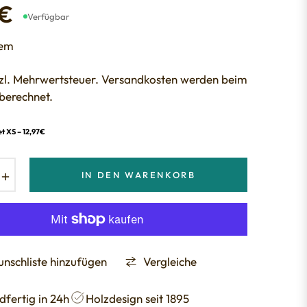
 €
Verfügbar
tem
etzl. Mehrwertsteuer. Versandkosten werden beim
berechnet.
t XS – 12,97€
+
IN DEN WARENKORB
nschliste hinzufügen
Vergleiche
dfertig in 24h
Holzdesign seit 1895