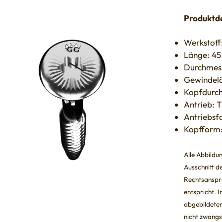
Produktde
Werkstoff
Länge: 4
Durchmes
Gewindel
Kopfdurc
Antrieb: 
Antriebsf
Kopfform:
Alle Abbildu
Ausschnitt de
Rechtsanspru
entspricht. 
abgebildeten
nicht zwangs