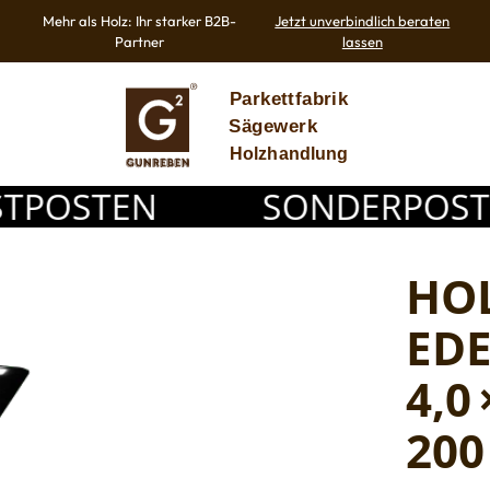
Mehr als Holz: Ihr starker B2B-
Jetzt unverbindlich beraten
Partner
lassen
OSTEN
SONDERPOSTEN /
HO
ED
4,0
200