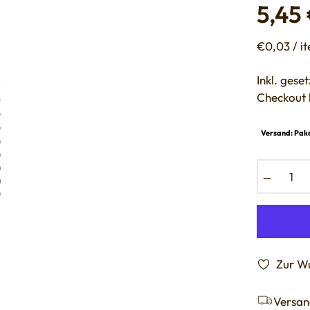
5,45
Normaler
Preis
€0,03 / i
Inkl. ges
Checkout 
Versand: Pake
−
Zur Wu
Versan