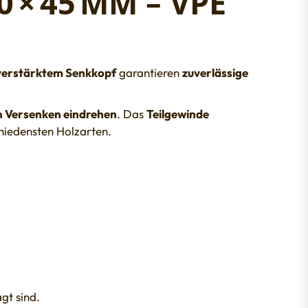
× 45 MM – VPE
verstärktem Senkkopf
garantieren
zuverlässige
en Versenken eindrehen
. Das
Teilgewinde
chiedensten Holzarten.
gt sind.