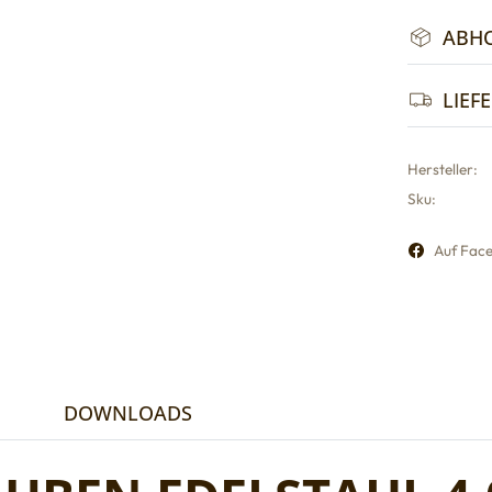
ABH
LIEF
Hersteller:
Sku:
Auf Face
DOWNLOADS