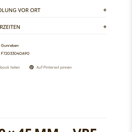
OLUNG VOR ORT
ERZEITEN
Gunreben
F72033040A90
book teilen
Auf Pinterest pinnen