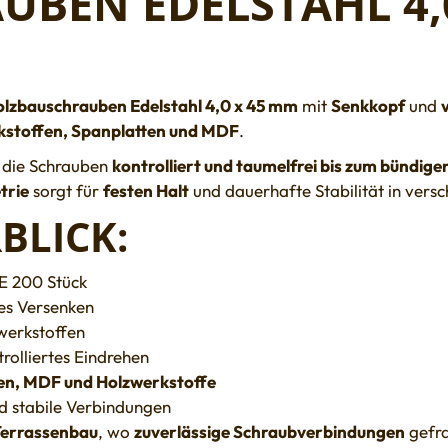
BEN EDELSTAHL 4,0 
lzbauschrauben Edelstahl 4,0 x 45 mm
mit
Senkkopf
und
kstoffen, Spanplatten und MDF
.
h die Schrauben
kontrolliert und taumelfrei bis zum bündig
trie
sorgt für
festen Halt
und dauerhafte Stabilität in vers
BLICK:
E 200 Stück
es Versenken
zwerkstoffen
rolliertes Eindrehen
ten, MDF und Holzwerkstoffe
nd stabile Verbindungen
Terrassenbau
, wo
zuverlässige Schraubverbindungen
gefra