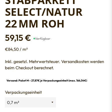
SELECT/NATUR
22 MM ROH
59,15 €
Verfügbar
Normaler
Preis
€84,50 / m²
Inkl. gesetzl. Mehrwertsteuer. Versandkosten werden
beim Checkout berechnet.
Versand: Paket M – 27,87€ je Verpackungseinheit (max. 166,54€)
Verpackungseinheit