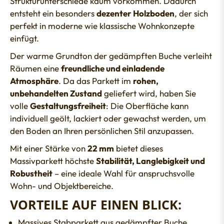
Strukturunterschiede kaum vorkommen. Dadurch
entsteht ein besonders
dezenter Holzboden
, der sich
perfekt in moderne wie klassische Wohnkonzepte
einfügt.
Der warme Grundton der gedämpften Buche verleiht
Räumen eine
freundliche und einladende
Atmosphäre
. Da das Parkett im
rohen,
unbehandelten Zustand
geliefert wird, haben Sie
volle
Gestaltungsfreiheit
: Die Oberfläche kann
individuell geölt, lackiert oder gewachst werden, um
den Boden an Ihren persönlichen Stil anzupassen.
Mit einer Stärke von
22 mm
bietet dieses
Massivparkett höchste
Stabilität, Langlebigkeit und
Robustheit
– eine ideale Wahl für anspruchsvolle
Wohn- und Objektbereiche.
VORTEILE AUF EINEN BLICK:
Massives Stabparkett aus gedämpfter Buche