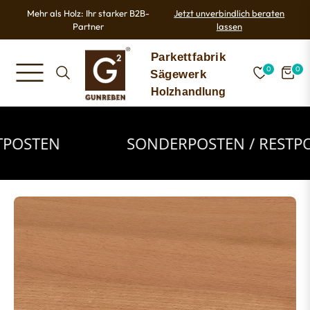
Mehr als Holz: Ihr starker B2B-
Jetzt unverbindlich beraten
Partner
lassen
0
0
NAVIGATION
EINKA
STEN
SONDERPOSTEN / RESTPOST
Sonderposten
/
Restposten