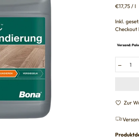
Preis
€17,75 / l
Inkl. ges
Checkout 
Versand: Pake
−
Zur Wu
Versan
Produktde