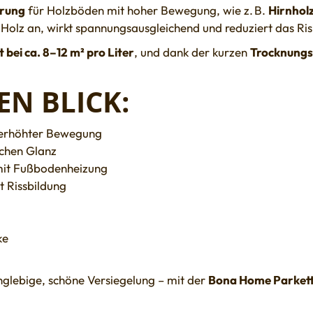
erung
für Holzböden mit hoher Bewegung, wie z. B.
Hirnhol
as Holz an, wirkt spannungsausgleichend und reduziert das Ris
 bei ca. 8–12 m² pro Liter
, und dank der kurzen
Trocknungsz
EN BLICK:
 erhöhter Bewegung
ichen Glanz
 mit Fußbodenheizung
t Rissbildung
ke
nglebige, schöne Versiegelung – mit der
Bona Home Parkett