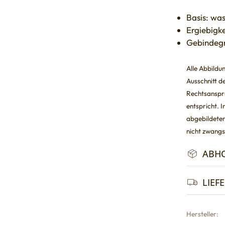
Basis: wa
Ergiebigke
Gebindegr
Alle Abbildu
Ausschnitt de
Rechtsanspru
entspricht. 
abgebildeten
nicht zwangs
ABH
LIEF
Hersteller: