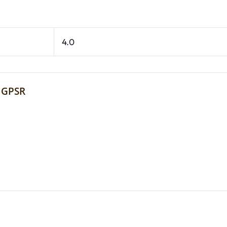
4.0
 GPSR