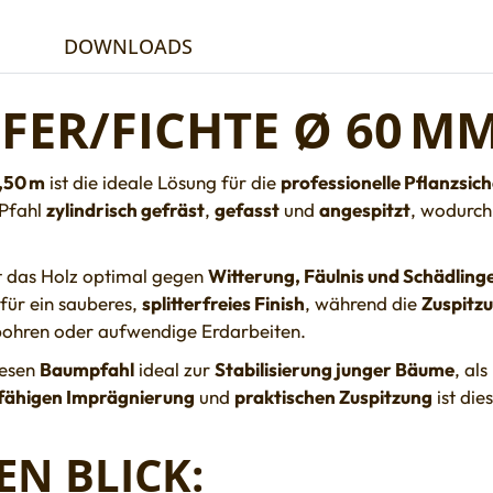
DOWNLOADS
ER/FICHTE Ø 60 MM
,50 m
ist die ideale Lösung für die
professionelle Pflanzsic
r Pfahl
zylindrisch gefräst
,
gefasst
und
angespitzt
, wodurch
t das Holz optimal gegen
Witterung, Fäulnis und Schädling
für ein sauberes,
splitterfreies Finish
, während die
Zuspitz
bohren oder aufwendige Erdarbeiten.
iesen
Baumpfahl
ideal zur
Stabilisierung junger Bäume
, als
sfähigen Imprägnierung
und
praktischen Zuspitzung
ist die
EN BLICK: