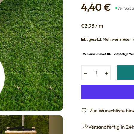
4,40 €
Verfügba
Normaler
Preis
€2,93 / m
Inkl. gesetzl. Mehrwertsteuer.
Versand: Paket XL - 70,00€ je Ve
−
+
Zur Wunschliste hi
Versandfertig in 24