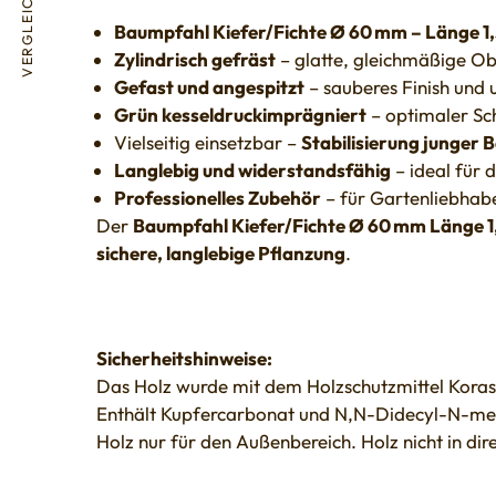
VERGLEICHE
Baumpfahl Kiefer/Fichte Ø 60 mm – Länge 1
Zylindrisch gefräst
– glatte, gleichmäßige O
Gefast und angespitzt
– sauberes Finish und 
Grün kesseldruckimprägniert
– optimaler Sch
Vielseitig einsetzbar –
Stabilisierung junger
Langlebig und widerstandsfähig
– ideal für 
Professionelles Zubehör
– für Gartenliebhab
Der
Baumpfahl Kiefer/Fichte Ø 60 mm Länge 1
sichere, langlebige Pflanzung
.
Sicherheitshinweise:
Das Holz wurde mit dem Holzschutzmittel Koras
Enthält Kupfercarbonat und N,N-Didecyl-N-me
Holz nur für den Außenbereich. Holz nicht in di