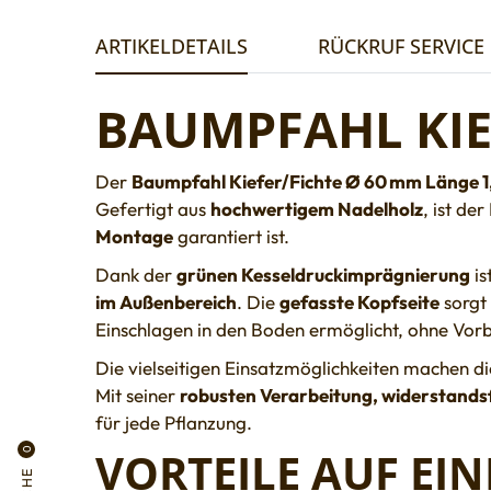
ARTIKELDETAILS
RÜCKRUF SERVICE
BAUMPFAHL KIEF
Der
Baumpfahl Kiefer/Fichte Ø 60 mm Länge 1
Gefertigt aus
hochwertigem Nadelholz
, ist de
Montage
garantiert ist.
Dank der
grünen Kesseldruckimprägnierung
is
im Außenbereich
. Die
gefasste Kopfseite
sorgt 
Einschlagen in den Boden ermöglicht, ohne Vor
Die vielseitigen Einsatzmöglichkeiten machen d
Mit seiner
robusten Verarbeitung, widerstand
für jede Pflanzung.
VORTEILE AUF EIN
0