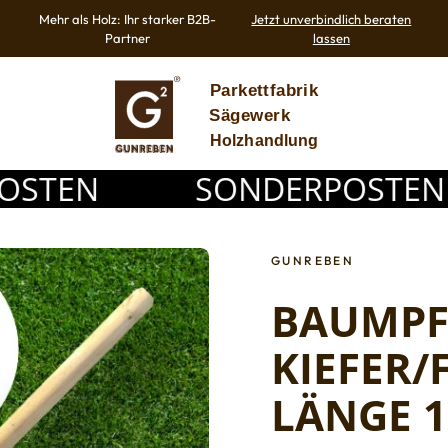
Mehr als Holz: Ihr starker B2B-
Jetzt unverbindlich beraten
Partner
lassen
EN
SONDERPOSTEN / RE
GUNREBEN
BAUMPF
KIEFER/
LÄNGE 1