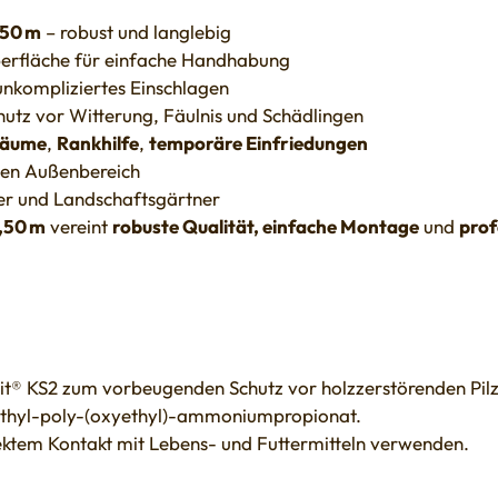
,50 m
– robust und langlebig
berfläche für einfache Handhabung
unkompliziertes Einschlagen
utz vor Witterung, Fäulnis und Schädlingen
 Bäume
,
Rankhilfe
,
temporäre Einfriedungen
den Außenbereich
er und Landschaftsgärtner
,50 m
vereint
robuste Qualität, einfache Montage
und
prof
it® KS2 zum vorbeugenden Schutz vor holzzerstörenden Pilz
thyl-poly-(oxyethyl)-ammoniumpropionat.
rektem Kontakt mit Lebens- und Futtermitteln verwenden.